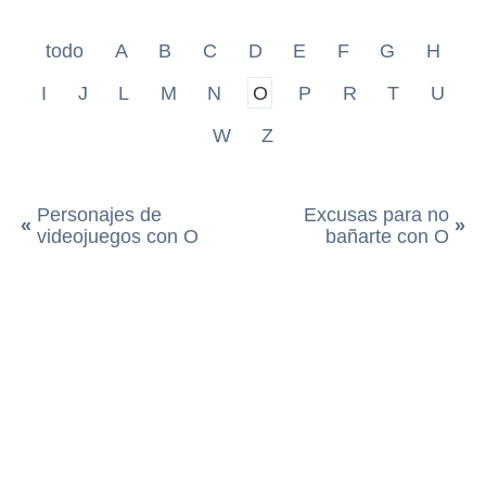
todo
A
B
C
D
E
F
G
H
I
J
L
M
N
O
P
R
T
U
W
Z
Personajes de
Excusas para no
«
»
videojuegos con O
bañarte con O