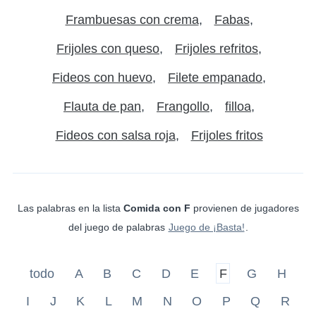
Frambuesas con crema
Fabas
Frijoles con queso
Frijoles refritos
Fideos con huevo
Filete empanado
Flauta de pan
Frangollo
filloa
Fideos con salsa roja
Frijoles fritos
Las palabras en la lista
Comida con F
provienen de jugadores
del juego de palabras
Juego de ¡Basta!
.
todo
A
B
C
D
E
F
G
H
I
J
K
L
M
N
O
P
Q
R