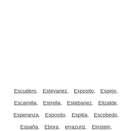
Escudero
Estevanez
Exposito
Espejo
Escamilla
Estrella
Estebanez
Elizalde
Esperanza
Esposito
Espitia
Escobedo
España
Ebora
errazuriz
Einstein