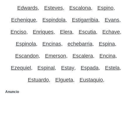
Edwards
Esteves
Escalona
Espino
Echenique
Espindola
Estigarribia
Evans
Enciso
Enriques
Elera
Escutia
Echave
Espinola
Encinas
echebarria
Espina
Escandon
Emerson
Escalera
Encina
Ezequiel
Espinal
Estay
Espada
Estela
Estuardo
Elgueta
Eustaquio
Anuncio