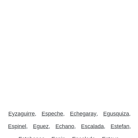
Eyzaguirre
Espeche
Echegaray
Egusquiza
Espinel
Eguez
Echano
Escalada
Estefan