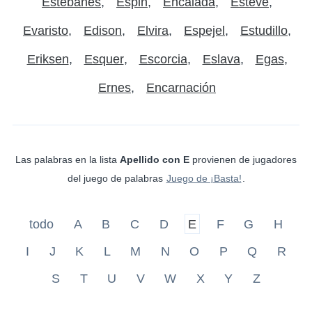
Estebanes
Espin
Encalada
Esteve
Evaristo
Edison
Elvira
Espejel
Estudillo
Eriksen
Esquer
Escorcia
Eslava
Egas
Ernes
Encarnación
Las palabras en la lista
Apellido con E
provienen de jugadores
del juego de palabras
Juego de ¡Basta!
.
todo
A
B
C
D
E
F
G
H
I
J
K
L
M
N
O
P
Q
R
S
T
U
V
W
X
Y
Z