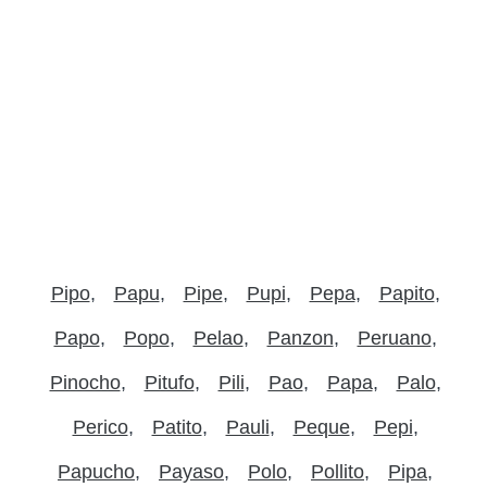
Pipo
Papu
Pipe
Pupi
Pepa
Papito
Papo
Popo
Pelao
Panzon
Peruano
Pinocho
Pitufo
Pili
Pao
Papa
Palo
Perico
Patito
Pauli
Peque
Pepi
Papucho
Payaso
Polo
Pollito
Pipa