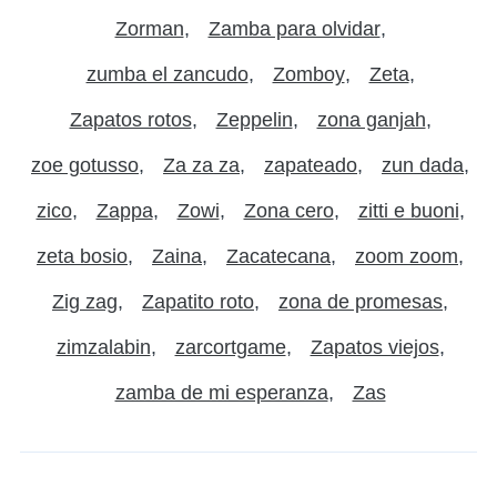
Zorman
Zamba para olvidar
zumba el zancudo
Zomboy
Zeta
Zapatos rotos
Zeppelin
zona ganjah
zoe gotusso
Za za za
zapateado
zun dada
zico
Zappa
Zowi
Zona cero
zitti e buoni
zeta bosio
Zaina
Zacatecana
zoom zoom
Zig zag
Zapatito roto
zona de promesas
zimzalabin
zarcortgame
Zapatos viejos
zamba de mi esperanza
Zas