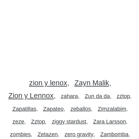
zion y lenox
Zayn Malik
Zion y Lennox
zahara
Zun da da
zztop
Zapatillas
Zapateo
zeballos
Zimzalabim
zeze
Zztop
ziggy stardust
Zara Larsson
zombies
Zetazen
zero gravity
Zambomba