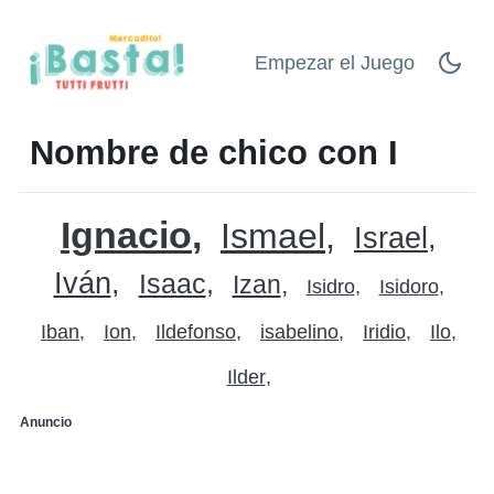
Empezar el Juego
Nombre de chico con I
Ignacio
Ismael
Israel
Iván
Isaac
Izan
Isidro
Isidoro
Iban
Ion
Ildefonso
isabelino
Iridio
Ilo
Ilder
Anuncio