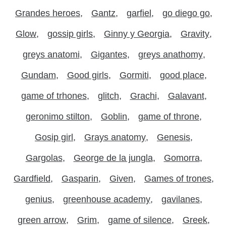
Grandes heroes
Gantz
garfiel
go diego go
Glow
gossip girls
Ginny y Georgia
Gravity
greys anatomi
Gigantes
greys anathomy
Gundam
Good girls
Gormiti
good place
game of trhones
glitch
Grachi
Galavant
geronimo stilton
Goblin
game of throne
Gosip girl
Grays anatomy
Genesis
Gargolas
George de la jungla
Gomorra
Gardfield
Gasparin
Given
Games of trones
genius
greenhouse academy
gavilanes
green arrow
Grim
game of silence
Greek