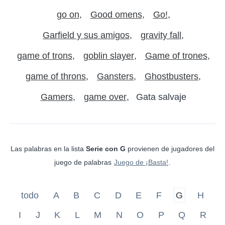
go on
Good omens
Go!
Garfield y sus amigos
gravity fall
game of trons
goblin slayer
Game of trones
game of throns
Gansters
Ghostbusters
Gamers
game over
Gata salvaje
Las palabras en la lista
Serie con G
provienen de jugadores del
juego de palabras
Juego de ¡Basta!
.
todo
A
B
C
D
E
F
G
H
I
J
K
L
M
N
O
P
Q
R