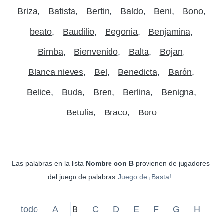
Briza
Batista
Bertin
Baldo
Beni
Bono
beato
Baudilio
Begonia
Benjamina
Bimba
Bienvenido
Balta
Bojan
Blanca nieves
Bel
Benedicta
Barón
Belice
Buda
Bren
Berlina
Benigna
Betulia
Braco
Boro
Las palabras en la lista
Nombre con B
provienen de jugadores
del juego de palabras
Juego de ¡Basta!
.
todo
A
B
C
D
E
F
G
H