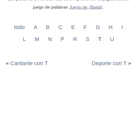
juego de palabras
Juego de ¡Basta!
.
todo
A
B
C
E
F
G
H
I
L
M
N
P
R
S
T
U
«
Cantante con T
Deporte con T
»