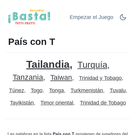
Empezar el Juego
País con T
Tailandia
Turquía
Tanzania
Taiwan
Trinidad y Tobago
Túnez
Togo
Tonga
Turkmenistán
Tuvalu
Tayikistán
Timor oriental
Trinidad de Tobago
Las palabras en la lista
País con T
provienen de jugadores del