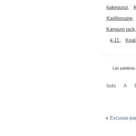
kakegurui
K
Kajillionaire
Kanguro jack
k-11
Koal
Las palabras 
todo
A
«
Excusas par