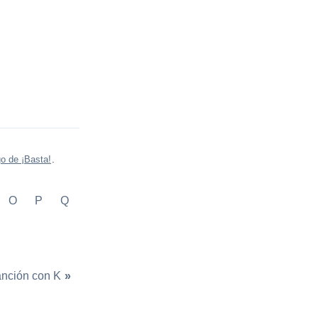
o de ¡Basta!
.
O
P
Q
nción con K
»