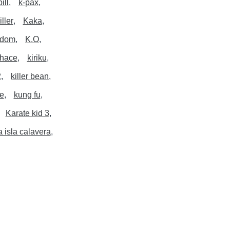
ill
k-pax
iller
Kaka
gdom
K.O
 hace
kiriku
2
killer bean
e
kung fu
Karate kid 3
 isla calavera