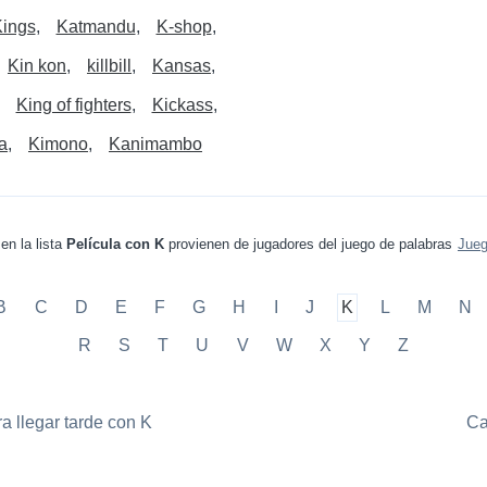
ings
Katmandu
K-shop
Kin kon
killbill
Kansas
King of fighters
Kickass
a
Kimono
Kanimambo
en la lista
Película con K
provienen de jugadores del juego de palabras
Jueg
B
C
D
E
F
G
H
I
J
K
L
M
N
R
S
T
U
V
W
X
Y
Z
a llegar tarde con K
Ca