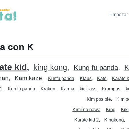
Empezar 
la con K
ate kid
king kong
Kung fu panda
Ki
man
Kamikaze
Kunfu panda
Klaus
Kate
Karate k
31
Kun fu panda
Kraken
Karma
kick-ass
Krampus
k
Kim posible
Kim p
Kimi no nawa
King
Kiki
Karate kid 2
Kingkong