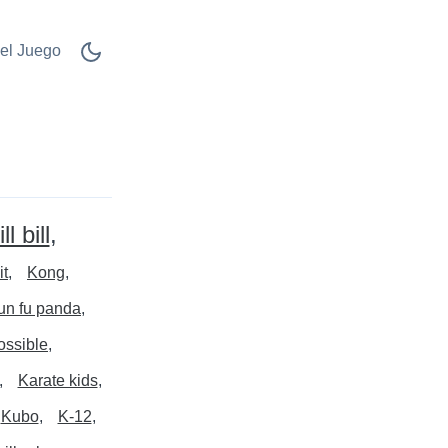
el Juego
ll bill
it
Kong
un fu panda
ossible
Karate kids
Kubo
K-12