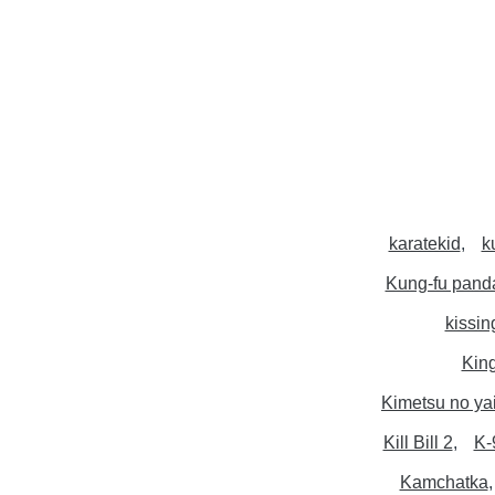
karatekid
k
Kung-fu pand
kissin
King
Kimetsu no ya
Kill Bill 2
K-
Kamchatka