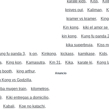
karate kids
Kiss
Killb
knives out
Kaliman
K
kramer vs kramer
Kin
Kin kong
kiki el amor se
kin kong
Kung fu panda 
kika superbruja
Kiss m
ung fu panda 3
k-on
Kinkong
kickass
kamikase
Kids
a
King kon
Kamasutra
Km 31
Kika
karate ki
Kong la
g booth
king arthur
Anuncio
 Kong vs Godzilla
iba mugen train
kilometros
9
Kiki entregas a domicilio
Kabali
Koe no katachi