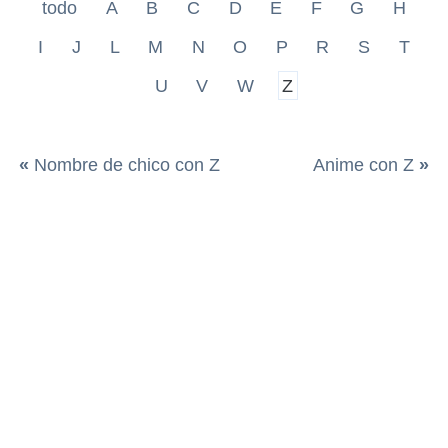
todo
A
B
C
D
E
F
G
H
I
J
L
M
N
O
P
R
S
T
U
V
W
Z
«
Nombre de chico con Z
Anime con Z
»