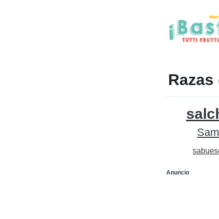
Razas 
salc
Sam
sabues
Anuncio