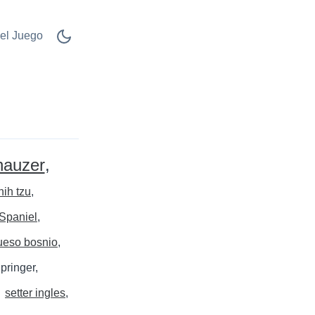
el Juego
nauzer
hih tzu
Spaniel
ueso bosnio
pringer
setter ingles