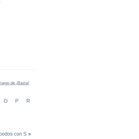
s
Juego de ¡Basta!
.
O
P
R
podos con S
»