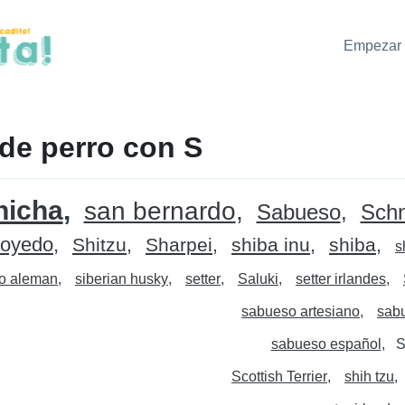
Empezar 
de perro con S
hicha
san bernardo
Sabueso
Sch
oyedo
Shitzu
Sharpei
shiba inu
shiba
s
o aleman
siberian husky
setter
Saluki
setter irlandes
sabueso artesiano
sab
sabueso español
S
Scottish Terrier
shih tzu