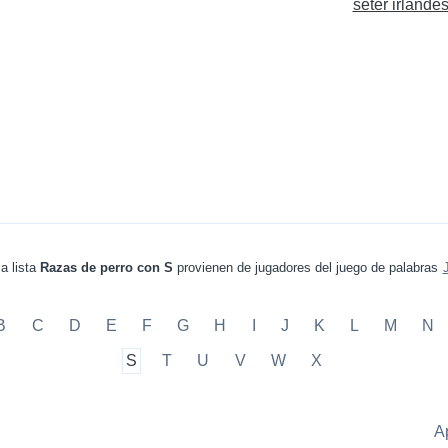
seter irlande
a lista
Razas de perro con S
provienen de jugadores del juego de palabras
B
C
D
E
F
G
H
I
J
K
L
M
N
S
T
U
V
W
X
A