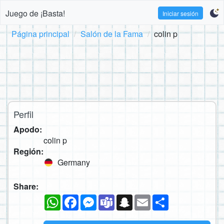
Juego de ¡Basta!
Iniciar sesión
Página principal
Salón de la Fama
colin p
Perfil
Apodo:
colin p
Región:
Germany
Share:
WhatsApp
Facebook
Messenger
Teams
Snapchat
Email
Compartir