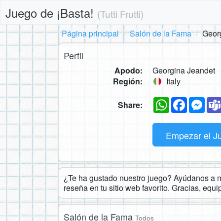
Juego de ¡Basta!
(Tutti Frutti)
Página principal
Salón de la Fama
Geor
Perfil
Apodo:
Georgina Jeandet
Región:
Italy
WhatsApp
Faceboo
Mes
Share:
Empezar el J
¿Te ha gustado nuestro juego? Ayúdanos a ma
reseña en tu sitio web favorito. Gracias, equ
Salón de la Fama
Todos