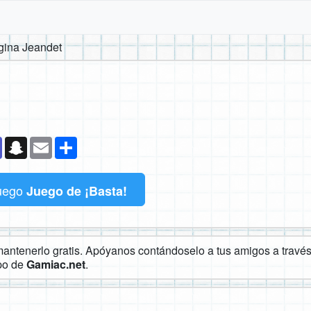
gina Jeandet
k
senger
Teams
Snapchat
Email
Compartir
uego
Juego de ¡Basta!
ntenerlo gratis. Apóyanos contándoselo a tus amigos a través 
ipo de
Gamiac.net
.