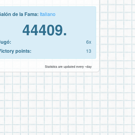
Salón de la Fama:
Italiano
44409.
Jugó:
6x
Victory points:
13
Statistics are updated every ~day