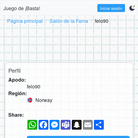
Juego de ¡Basta!
Iniciar sesión
Página principal
Salón de la Fama
felo90
Perfil
Apodo:
felo90
Región:
Norway
Share:
WhatsApp
Facebook
Messenger
Teams
Snapchat
Email
Compartir