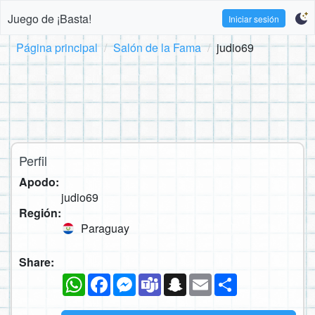
Juego de ¡Basta!
Iniciar sesión
Página principal
Salón de la Fama
judio69
Perfil
Apodo:
judio69
Región:
Paraguay
Share:
WhatsApp
Facebook
Messenger
Teams
Snapchat
Email
Compartir