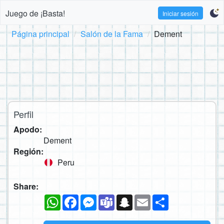
Juego de ¡Basta!
Iniciar sesión
Página principal
Salón de la Fama
Dement
Perfil
Apodo:
Dement
Región:
Peru
Share:
WhatsApp
Facebook
Messenger
Teams
Snapchat
Email
Compartir