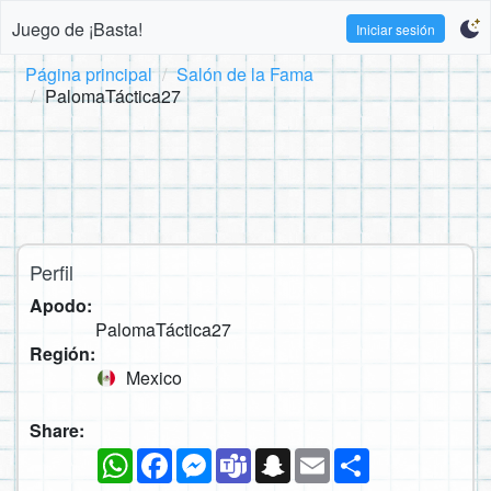
Juego de ¡Basta!
Iniciar sesión
Página principal
Salón de la Fama
PalomaTáctica27
Perfil
Apodo:
PalomaTáctica27
Región:
Mexico
Share:
WhatsApp
Facebook
Messenger
Teams
Snapchat
Email
Compartir