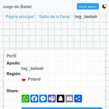
Juego de ¡Basta!
Iniciar sesión
Página principal
Salón de la Fama
hxg _bartosh
Perfil
Apodo:
hxg _bartosh
Región:
Poland
Share:
WhatsApp
Facebook
Messenger
Teams
Snapchat
Email
Compartir