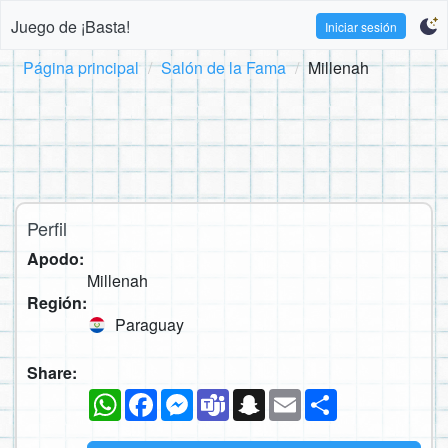
Juego de ¡Basta!
Iniciar sesión
Página principal
Salón de la Fama
Millenah
Perfil
Apodo:
Millenah
Región:
Paraguay
Share:
WhatsApp
Facebook
Messenger
Teams
Snapchat
Email
Compartir