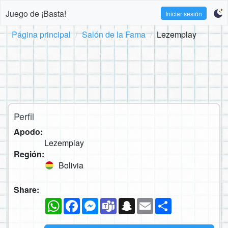
Juego de ¡Basta!
Iniciar sesión
Página principal
Salón de la Fama
Lezemplay
Perfil
Apodo:
Lezemplay
Región:
Bolivia
Share:
WhatsApp
Facebook
Messenger
Teams
Snapchat
Email
Compartir