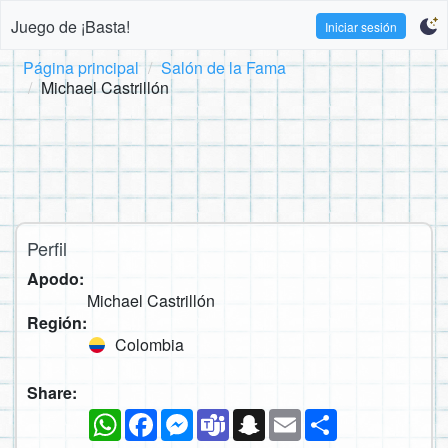
Juego de ¡Basta!
Iniciar sesión
Página principal
Salón de la Fama
Michael Castrillón
Perfil
Apodo:
Michael Castrillón
Región:
Colombia
Share:
WhatsApp
Facebook
Messenger
Teams
Snapchat
Email
Compartir