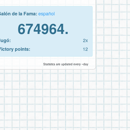
Salón de la Fama:
español
674964.
Jugó:
2x
Victory points:
12
Statistics are updated every ~day