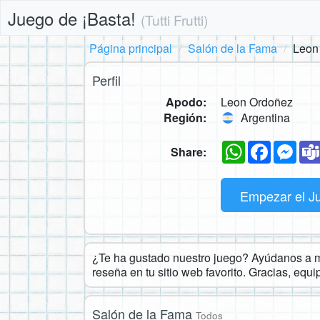
Juego de ¡Basta!
(Tutti Frutti)
Página principal
Salón de la Fama
Leon
Perfil
Apodo:
Leon Ordoñez
Región:
Argentina
WhatsApp
Faceboo
Mes
Share:
Empezar el J
¿Te ha gustado nuestro juego? Ayúdanos a ma
reseña en tu sitio web favorito. Gracias, equ
Salón de la Fama
Todos