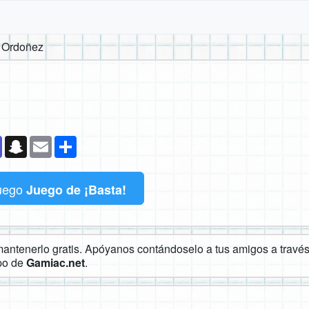
 Ordoñez
k
senger
Teams
Snapchat
Email
Compartir
uego
Juego de ¡Basta!
ntenerlo gratis. Apóyanos contándoselo a tus amigos a través 
ipo de
Gamiac.net
.