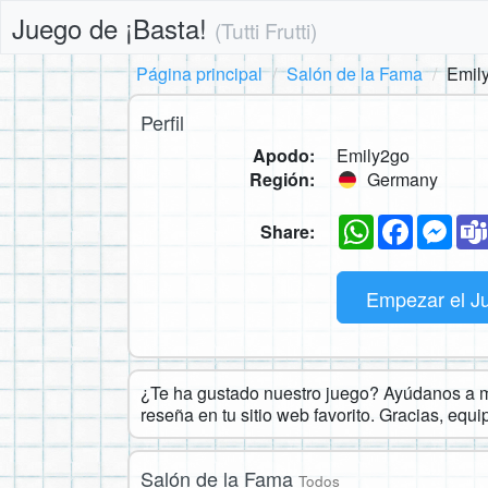
Juego de ¡Basta!
(Tutti Frutti)
Página principal
Salón de la Fama
Emil
Perfil
Apodo:
Emily2go
Región:
Germany
WhatsApp
Faceboo
Mes
Share:
Empezar el J
¿Te ha gustado nuestro juego? Ayúdanos a ma
reseña en tu sitio web favorito. Gracias, equ
Salón de la Fama
Todos