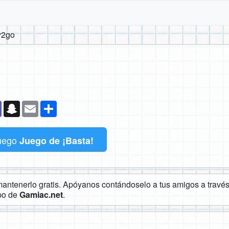
y2go
k
senger
Teams
Snapchat
Email
Compartir
uego
Juego de ¡Basta!
ntenerlo gratis. Apóyanos contándoselo a tus amigos a través 
ipo de
Gamiac.net
.