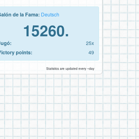
Salón de la Fama:
Deutsch
15260.
Jugó:
25x
Victory points:
49
Statistics are updated every ~day