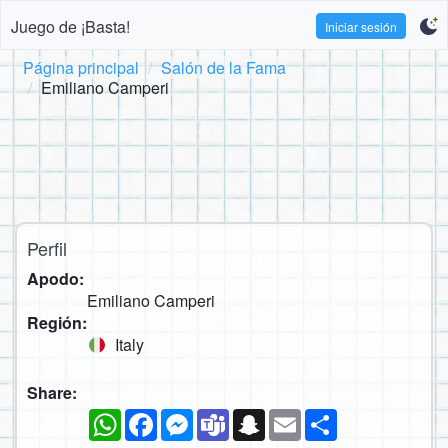
Juego de ¡Basta!
Iniciar sesión
Página principal
Salón de la Fama
Emiliano Camperi
Perfil
Apodo:
Emiliano Camperi
Región:
Italy
Share:
WhatsApp
Facebook
Messenger
Teams
Snapchat
Email
Compartir