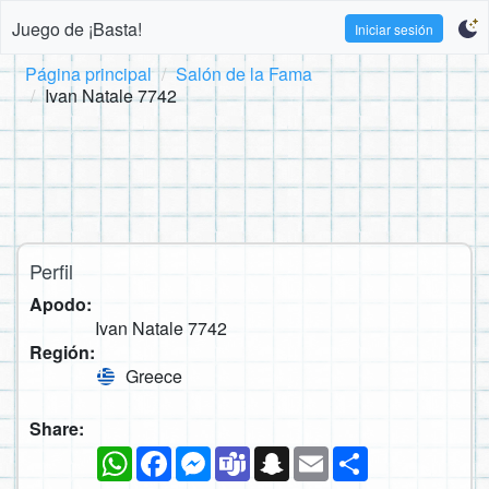
Juego de ¡Basta!
Iniciar sesión
Página principal
Salón de la Fama
Ivan Natale 7742
Perfil
Apodo:
Ivan Natale 7742
Región:
Greece
Share:
WhatsApp
Facebook
Messenger
Teams
Snapchat
Email
Compartir