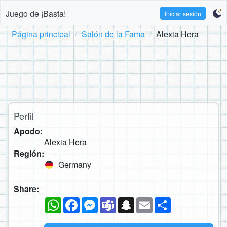
Juego de ¡Basta!
Iniciar sesión
Página principal
Salón de la Fama
Alexia Hera
Perfil
Apodo:
Alexia Hera
Región:
Germany
Share:
WhatsApp
Facebook
Messenger
Teams
Snapchat
Email
Compartir