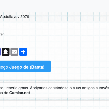
 Abdullayev 3079
079
k
senger
Teams
Snapchat
Email
Compartir
uego
Juego de ¡Basta!
ntenerlo gratis. Apóyanos contándoselo a tus amigos a través 
ipo de
Gamiac.net
.