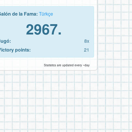
Salón de la Fama:
Türkçe
2967.
Jugó:
8x
Victory points:
21
Statistics are updated every ~day