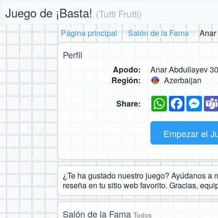
Juego de ¡Basta!
(Tutti Frutti)
Página principal
Salón de la Fama
Anar
Perfil
Apodo:
Anar Abdullayev 3
Región:
Azerbaijan
WhatsApp
Faceboo
Mes
Share:
Empezar el J
¿Te ha gustado nuestro juego? Ayúdanos a ma
reseña en tu sitio web favorito. Gracias, equ
Salón de la Fama
Todos