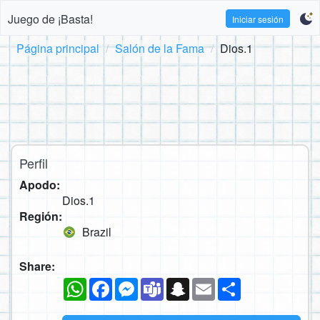
Juego de ¡Basta!
Iniciar sesión
Página principal
Salón de la Fama
Dios.1
Perfil
Apodo:
Dios.1
Región:
Brazil
Share:
WhatsApp
Facebook
Messenger
Teams
Snapchat
Email
Compartir