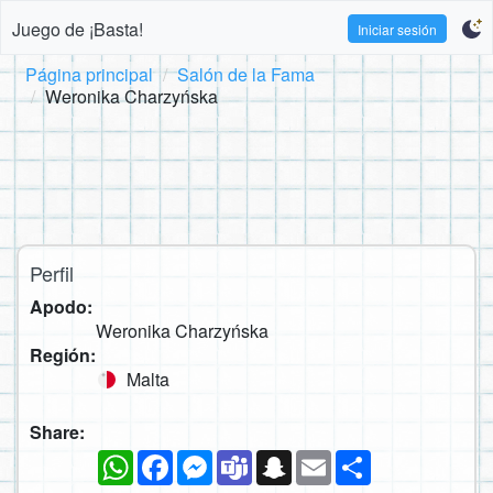
Juego de ¡Basta!
Iniciar sesión
Página principal
Salón de la Fama
Weronika Charzyńska
Perfil
Apodo:
Weronika Charzyńska
Región:
Malta
Share:
WhatsApp
Facebook
Messenger
Teams
Snapchat
Email
Compartir