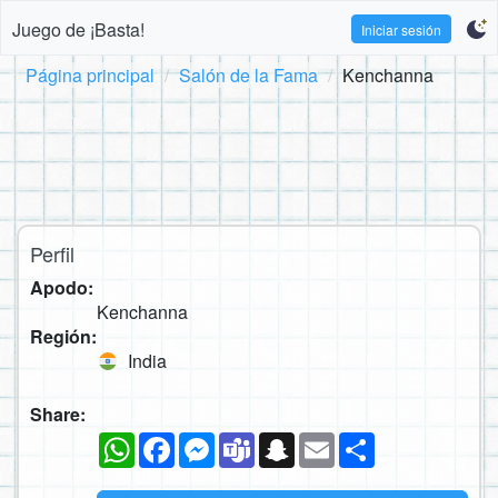
Juego de ¡Basta!
Iniciar sesión
Página principal
Salón de la Fama
Kenchanna
Perfil
Apodo:
Kenchanna
Región:
India
Share:
WhatsApp
Facebook
Messenger
Teams
Snapchat
Email
Compartir