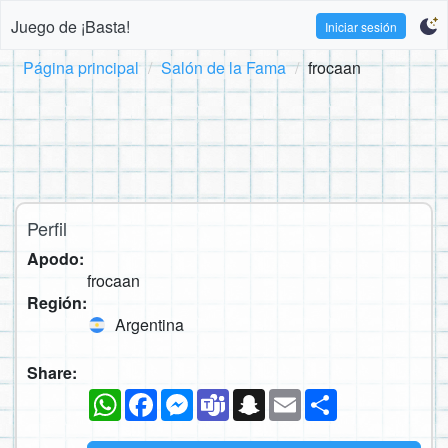
Juego de ¡Basta!
Iniciar sesión
Página principal
Salón de la Fama
frocaan
Perfil
Apodo:
frocaan
Región:
Argentina
Share:
WhatsApp
Facebook
Messenger
Teams
Snapchat
Email
Compartir