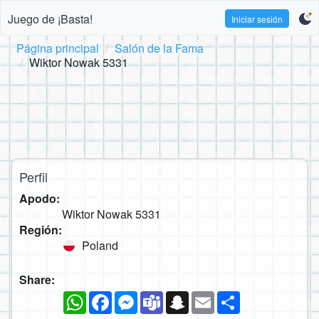
Juego de ¡Basta!
Iniciar sesión
Página principal
Salón de la Fama
Wiktor Nowak 5331
Perfil
Apodo:
Wiktor Nowak 5331
Región:
Poland
Share:
WhatsApp
Facebook
Messenger
Teams
Snapchat
Email
Compartir