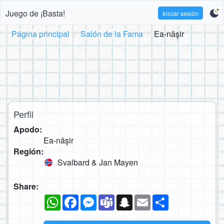
Juego de ¡Basta!
Iniciar sesión
Página principal
Salón de la Fama
Ea-nâşir
Perfil
Apodo:
Ea-nâşir
Región:
Svalbard & Jan Mayen
Share:
WhatsApp
Facebook
Messenger
Teams
Snapchat
Email
Compartir