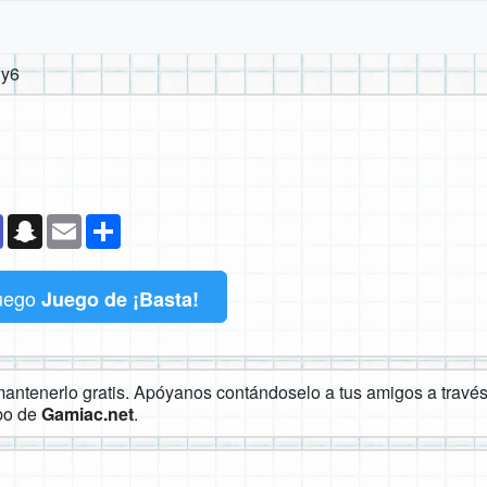
y6
k
senger
Teams
Snapchat
Email
Compartir
uego
Juego de ¡Basta!
ntenerlo gratis. Apóyanos contándoselo a tus amigos a través 
ipo de
Gamiac.net
.