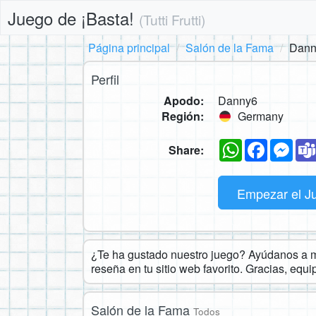
Juego de ¡Basta!
(Tutti Frutti)
Página principal
Salón de la Fama
Dann
Perfil
Apodo:
Danny6
Región:
Germany
WhatsApp
Faceboo
Mes
Share:
Empezar el J
¿Te ha gustado nuestro juego? Ayúdanos a ma
reseña en tu sitio web favorito. Gracias, equ
Salón de la Fama
Todos