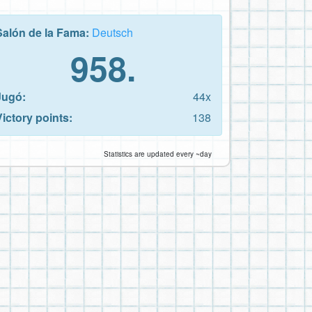
Salón de la Fama:
Deutsch
958.
Jugó:
44x
Victory points:
138
Statistics are updated every ~day