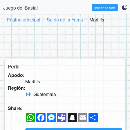
Juego de ¡Basta!
Iniciar sesión
Página principal
Salón de la Fama
Marillis
Perfil
Apodo:
Marillis
Región:
Guatemala
Share:
WhatsApp
Facebook
Messenger
Teams
Snapchat
Email
Compartir