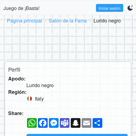
Juego de ¡Basta!
Iniciar sesión
Página principal
Salón de la Fama
Lurido negro
Perfil
Apodo:
Lurido negro
Región:
Italy
Share:
WhatsApp
Facebook
Messenger
Teams
Snapchat
Email
Compartir