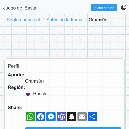
Juego de ¡Basta!
Iniciar sesión
Página principal
Salón de la Fama
Grams0n
Perfil
Apodo:
Grams0n
Región:
Russia
Share:
WhatsApp
Facebook
Messenger
Teams
Snapchat
Email
Compartir