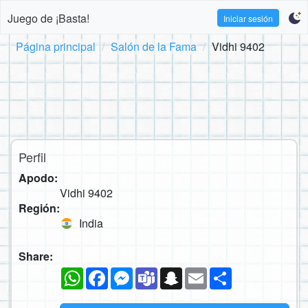
Juego de ¡Basta!
Iniciar sesión
Página principal
Salón de la Fama
Vidhi 9402
Perfil
Apodo:
Vidhi 9402
Región:
India
Share:
WhatsApp
Facebook
Messenger
Teams
Snapchat
Email
Compartir