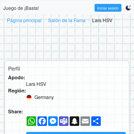
Juego de ¡Basta!
Iniciar sesión
Página principal
Salón de la Fama
Lars HSV
Perfil
Apodo:
Lars HSV
Región:
Germany
Share:
WhatsApp
Facebook
Messenger
Teams
Snapchat
Email
Compartir