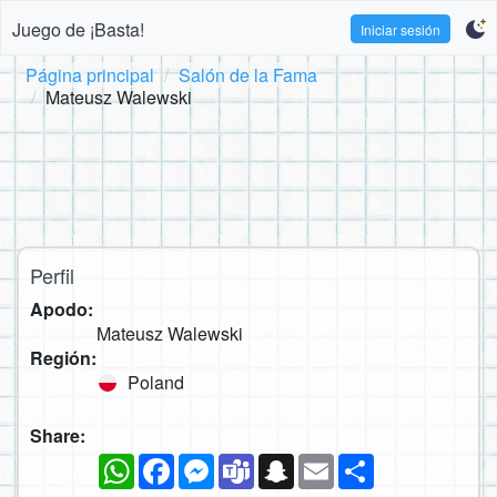
Juego de ¡Basta!
Iniciar sesión
Página principal
Salón de la Fama
Mateusz Walewski
Perfil
Apodo:
Mateusz Walewski
Región:
Poland
Share:
WhatsApp
Facebook
Messenger
Teams
Snapchat
Email
Compartir