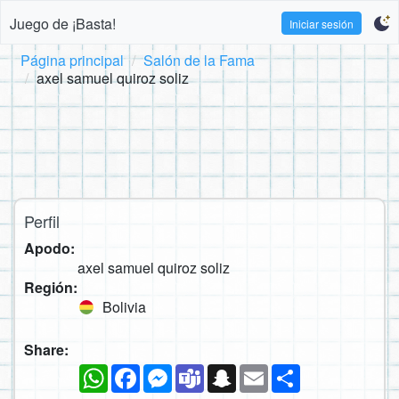
Juego de ¡Basta!
Iniciar sesión
Página principal
Salón de la Fama
axel samuel quiroz soliz
Perfil
Apodo:
axel samuel quiroz soliz
Región:
Bolivia
Share:
WhatsApp
Facebook
Messenger
Teams
Snapchat
Email
Compartir