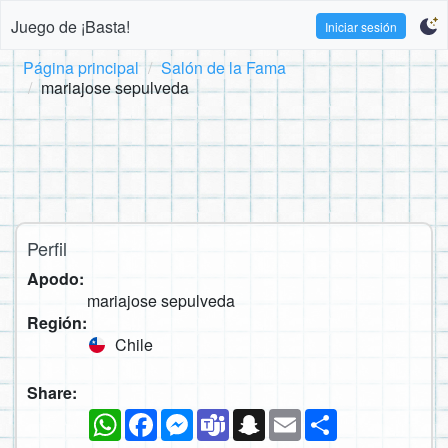
Juego de ¡Basta!
Iniciar sesión
Página principal
Salón de la Fama
mariajose sepulveda
Perfil
Apodo:
mariajose sepulveda
Región:
Chile
Share:
WhatsApp
Facebook
Messenger
Teams
Snapchat
Email
Compartir