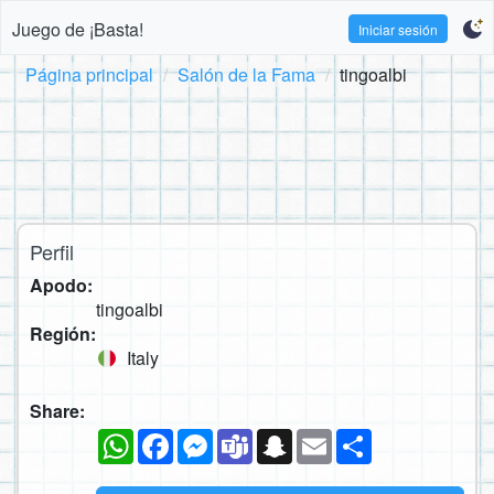
Juego de ¡Basta!
Iniciar sesión
Página principal
Salón de la Fama
tingoalbi
Perfil
Apodo:
tingoalbi
Región:
Italy
Share:
WhatsApp
Facebook
Messenger
Teams
Snapchat
Email
Compartir