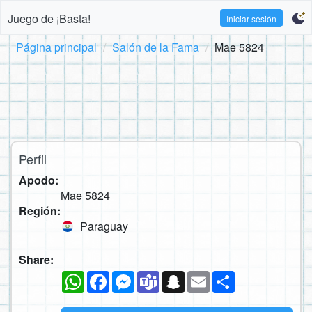
Juego de ¡Basta!
Iniciar sesión
Página principal
Salón de la Fama
Mae 5824
Perfil
Apodo:
Mae 5824
Región:
Paraguay
Share:
WhatsApp
Facebook
Messenger
Teams
Snapchat
Email
Compartir