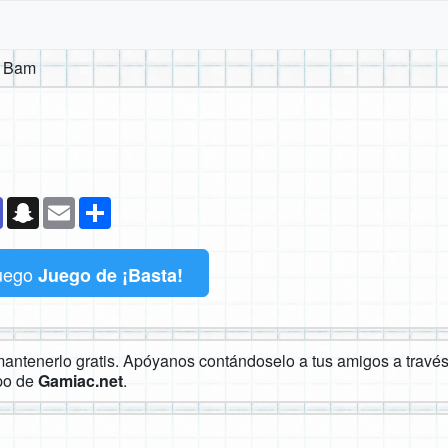
l Bam
k
senger
Teams
Snapchat
Email
Compartir
uego
Juego de ¡Basta!
ntenerlo gratis. Apóyanos contándoselo a tus amigos a través 
ipo de
Gamiac.net
.