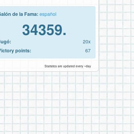
Salón de la Fama:
español
34359.
Jugó:
20x
Victory points:
67
Statistics are updated every ~day