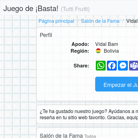
Juego de ¡Basta!
(Tutti Frutti)
Página principal
Salón de la Fama
Vida
Perfil
Apodo:
Vidal Bam
Región:
Bolivia
WhatsApp
Faceboo
Mes
Share:
Empezar el J
¿Te ha gustado nuestro juego? Ayúdanos a ma
reseña en tu sitio web favorito. Gracias, equ
Salón de la Fama
Todos